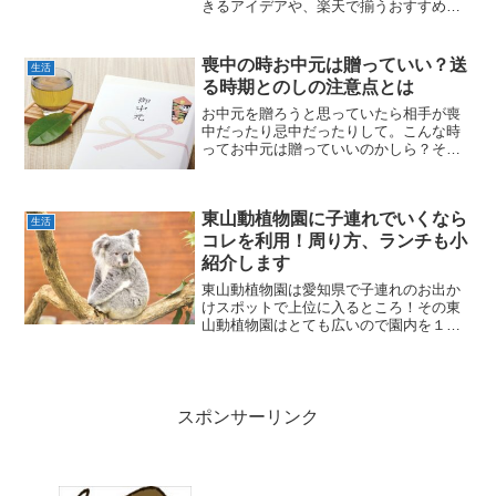
きるアイデアや、楽天で揃うおすすめ材
料・型を紹介。自分時間を大切にしたい
女性へ。
喪中の時お中元は贈っていい？送
生活
る時期とのしの注意点とは
お中元を贈ろうと思っていたら相手が喪
中だったり忌中だったりして。こんな時
ってお中元は贈っていいのかしら？そも
そもお中元を贈る時期っていつからいつ
までなの？贈り物の熨斗はどうしたらい
いの？そんな喪中のときのお中元につい
東山動植物園に子連れでいくなら
てご紹介します。
生活
コレを利用！周り方、ランチも小
紹介します
東山動植物園は愛知県で子連れのお出か
けスポットで上位に入るところ！その東
山動植物園はとても広いので園内を１日
で回るのは大変です。お子ちゃんが疲れ
てぐずぐずされてはせっかくのお出掛け
が台無しです。子連れで行く時にはスカ
イビュートレインをうまく...
スポンサーリンク