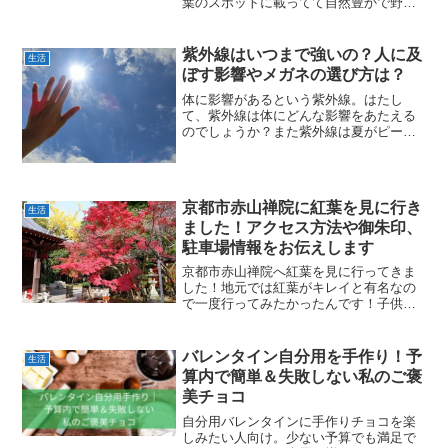
葉のスポットに載ってて自然豊かで野生
の猿もいるんですよ。電車と徒歩でいけ
るので気軽に行けますよ^^この記事では
箕面の滝へ行った時のアクセスや服装、
紫外線はいつまで強いの？人に及
生活
持って行ったものなど経...
ぼす影響やメガネの選び方は？
体に影響があるという紫外線。はたし
て、紫外線は体にどんな影響をあたえる
のでしょうか？また紫外線は夏がピー
ク。夏以外にも要注意な時期がありま
す！そんな紫外線対策をするにはどうす
ればいいのでしょうか。帽子やメガネの
選び方なども紹介します。
京都市赤山禅院に紅葉を見に行き
生活
ました！アクセス方法や御朱印、
駐車場情報をお伝えします
京都市赤山禅院へ紅葉を見に行ってきま
した！地元では紅葉がキレイと有名なの
で一度行ってみたかったんです！子供た
ちとゆっくり歩きながら行けるので、た
くさん色々話す事も出来て親子の時間も
ゆっくりとれて良かったですヨこの記事
バレンタイン自分用を手作り！予
生活
ではアクセス方法や駐車場...
算内で簡単＆失敗しない私のご褒
美チョコ
自分用バレンタインに手作りチョコを楽
しみたい人向け。少ない予算でも満足で