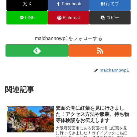
X
Facebook
はてブ
LINE
Pinterest
コピー
maichannowp1をフォローする
maichannowp1
関連記事
箕面の滝に紅葉を見に行きまし
生活
た！アクセス方法や服装、持ち物
等体験談をお伝えします
大阪府箕面市にある箕面の滝に紅葉を見
に行ってきました！ガイドブックにも紅