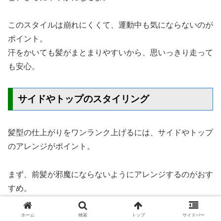
このスタイルは崩れにくくて、運動中も気にならないのが
ポイント。
汗をかいても髪がまとまりやすいから、思いっきり走って
も安心。
サイドやトップのスタイリング
髪型の仕上がりをワンランク上げるには、サイドやトップ
のアレンジがポイント。
まず、前髪が邪魔にならないようにアレンジするのがおす
すめ。
たとえば、前髪をねじってピンで留めるだけで、顔まわり
がスッキリして元気な印象に。
ホーム
検索
トップ
サイドバー