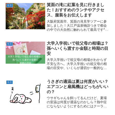
きですね^^賑わいはどんな感じ？豊川稲
箕面の滝に紅葉を見に行きまし
生活
荷ならではの屋台は？見...
た！おすすめのランチやアクセ
ス、服装をお伝えします
大阪府箕面市、箕面の滝見学ツアーに参
加しました！大江戸温泉物語つきで都会
の中での大自然に触れられて最高です^^
紅葉が素晴らしく、滝の飛沫が涼やかで
したヨこの記事では箕面の滝へのアクセ
スや服装、おすすめの天ぷら、経験談を
大学入学祝いで祖父母の相場は？
生活
お伝えします♪
孫へいくら渡すか金額と時期の目
安
大学入学祝いで祖父母の相場がわからず
不安な方へ。大学入学祝いの祖父母の相
場の目安や、いくらが適切か一般的な金
額や、10万円だと多すぎるのかとい行っ
た孫への入学祝の相場、そして現金とプ
レゼントどっちがいい？など、金額から
うさぎの適温は夏は何度がいい？
生活
いつ渡すかまでやさしく解説。
エアコンと扇風機はどっちがいい
の？
ウサギちゃんを飼ってるんだけど、夏場
の室温は何度が適温なのかしら？熱中症
にならないようにするためにはクーラー
を使うの？クーラーでなくて扇風機でも
効果はあるの？そんな夏場のうさちゃん