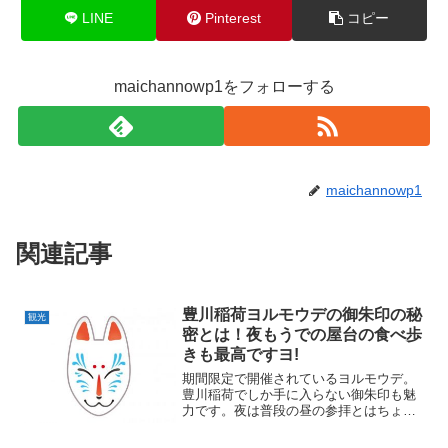
LINE
Pinterest
コピー
maichannowp1をフォローする
maichannowp1
関連記事
豊川稲荷ヨルモウデの御朱印の秘
観光
密とは！夜もうでの屋台の食べ歩
きも最高ですヨ!
期間限定で開催されているヨルモウデ。
豊川稲荷でしか手に入らない御朱印も魅
力です。夜は普段の昼の参拝とはちょっ
と違う特別なものです。夜もうでのもう
ひとつの楽しみはやっぱり屋台の食べ歩