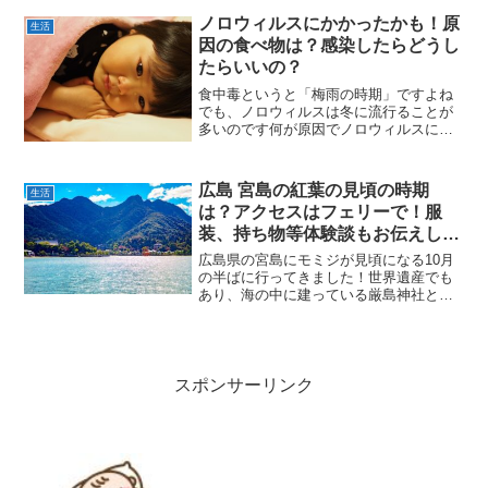
の飼い方のお悩みについてお伝えしま
ノロウィルスにかかったかも！原
生活
す。
因の食べ物は？感染したらどうし
たらいいの？
食中毒というと「梅雨の時期」ですよね
でも、ノロウィルスは冬に流行ることが
多いのです何が原因でノロウィルスにか
かってしまうのでしょうか？かかってし
まったらどうしたらいいの？学校や会社
はいつまで休ませたらいいんでしょうか
広島 宮島の紅葉の見頃の時期
生活
は？アクセスはフェリーで！服
装、持ち物等体験談もお伝えしま
す
広島県の宮島にモミジが見頃になる10月
の半ばに行ってきました！世界遺産でも
あり、海の中に建っている厳島神社と一
緒に紅葉を楽しめて最高です^^この記事
では広島県の宮島へのアクセスや混雑状
況、服装、持って行ったものなど経験談
をお伝えします♪
スポンサーリンク