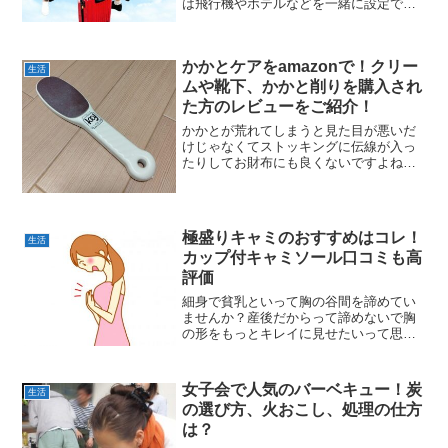
は飛行機やホテルなどを一緒に設定でき
るツアーに申し込んだほうがお得ですよ
ね。でも基本は行きと帰りの人数が同じ
でですよね。そんな旅行で人数が変わる
かかとケアをamazonで！クリー
時のことについてお伝えしま...
生活
ムや靴下、かかと削りを購入され
た方のレビューをご紹介！
かかとが荒れてしまうと見た目が悪いだ
けじゃなくてストッキングに伝線が入っ
たりしてお財布にも良くないですよね
(^^;)柔らかいかかと、ツルツルにしたい
とかかとケア商品をamazonで購入された
方のレビューをご紹介します。かかとケ
アをしようとし...
極盛りキャミのおすすめはコレ！
生活
カップ付キャミソール口コミも高
評価
細身で貧乳といって胸の谷間を諦めてい
ませんか？産後だからって諦めないで胸
の形をもっとキレイに見せたいって思い
ませんか？バストアップトレーニングも
時間が掛かるし、今すぐ谷間がほしいっ
てときには極盛りキャミを試してみては
女子会で人気のバーベキュー！炭
生活
どうでしょう。着るだけで...
の選び方、火おこし、処理の仕方
は？