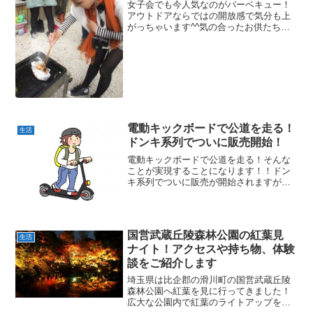
女子会でも今人気なのがバーベキュー！
アウトドアならではの開放感で気分も上
がっちゃいます^^気の合ったお供たち同
士でワイワイやりながらのBBQ！その準
備に必要なのは、何と言っても炭ですよ
ね。でも、どんな炭を買ったらいいの
か？安くて大丈夫炭の火...
電動キックボードで公道を走る！
生活
ドンキ系列でついに販売開始！
電動キックボードで公道を走る！そんな
ことが実現することになります！！ドン
キ系列でついに販売が開始されますが、
報道を走るためにはいくつか準備が必要
になります。どんなことがあるのか、ど
こでどうすればいいの？どこで売ってる
の？そんな電動キックボー...
国営武蔵丘陵森林公園の紅葉見
生活
ナイト！アクセスや持ち物、体験
談をご紹介します
埼玉県は比企郡の滑川町の国営武蔵丘陵
森林公園へ紅葉を見に行ってきました！
広大な公園内で紅葉のライトアップをみ