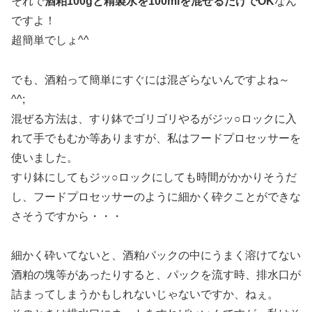
それで
酒粕100gと精製水を100mlを混ぜるだけでOK
なん
ですよ！
超簡単でしょ^^
でも、酒粕って簡単にすぐには混ざらないんですよね～
^^;
混ぜる方法は、すり鉢でゴリゴリやるがジッ○ロックに入
れて手でもむか等ありますが、私はフードプロセッサーを
使いました。
すり鉢にしてもジッ○ロックにしても時間がかかりそうだ
し、フードプロセッサーのように細かく砕クことができな
さそうですから・・・
細かく砕いてないと、酒粕パックの中にうまく溶けてない
酒粕の塊等があったりすると、パックを流す時、排水口が
詰まってしまうかもしれないじゃないですか、ねぇ。