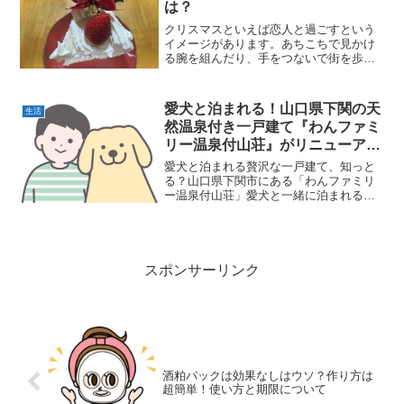
は？
クリスマスといえば恋人と過ごすという
イメージがあります。あちこちで見かけ
る腕を組んだり、手をつないで街を歩く
カップルの姿・・・でも独り身にだって
クリスマスはやってきます！そんなクリ
ぼっちのアラサーだから楽しめることを
愛犬と泊まれる！山口県下関の天
生活
ご紹介します。
然温泉付き一戸建て『わんファミ
リー温泉付山荘』がリニューアル
オープン
愛犬と泊まれる贅沢な一戸建て、知っと
る？山口県下関市にある「わんファミリ
ー温泉付山荘」愛犬と一緒に泊まれる天
然温泉付きの一戸建てじゃけぇ、プライ
ベート感満載なんよ。しかも12月末から
リニューアルオープンするけぇ、さらに
快適になるんよ。◆リー...
スポンサーリンク
酒粕パックは効果なしはウソ？作り方は
超簡単！使い方と期限について