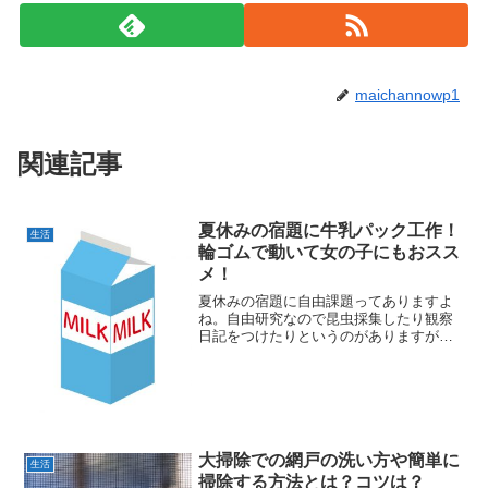
maichannowp1
関連記事
夏休みの宿題に牛乳パック工作！
生活
輪ゴムで動いて女の子にもおスス
メ！
夏休みの宿題に自由課題ってありますよ
ね。自由研究なので昆虫採集したり観察
日記をつけたりというのがありますが、
結構ハードルが高かったりします。そこ
で牛乳パックを使った工作はどうでしょ
うか。置物でもいいですし、輪ゴムを使
えば動くものが作れます。...
大掃除での網戸の洗い方や簡単に
生活
掃除する方法とは？コツは？