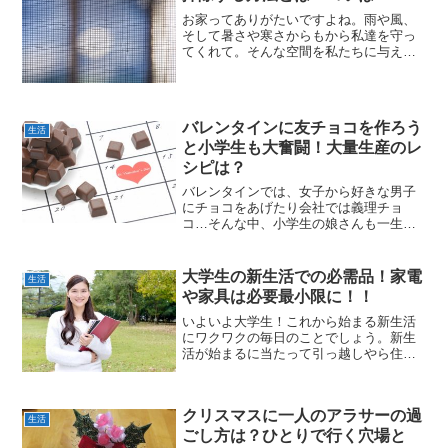
お家ってありがたいですよね。雨や風、
そして暑さや寒さからもから私達を守っ
てくれて。そんな空間を私たちに与えて
くれているマイホーム。大掃除、キレイ
に掃除して今年一年のありがとうの気持
ちを家やお部屋に言ってあげたいもので
すよね。でもお掃除でやり...
バレンタインに友チョコを作ろう
生活
と小学生も大奮闘！大量生産のレ
シピは？
バレンタインでは、女子から好きな男子
にチョコをあげたり会社では義理チョ
コ…そんな中、小学生の娘さんも一生懸
命に作りますね。小学6年生ともなると、
すでに家庭科の実習やお家のお手伝いを
してくれるので、もうお菓子作りもバッ
大学生の新生活での必需品！家電
生活
チリだと思います。そして...
や家具は必要最小限に！！
いよいよ大学生！これから始まる新生活
にワクワクの毎日のことでしょう。新生
活が始まるに当たって引っ越しやら住民
票の移動やら何かと忙しくなります。そ
れも大切ですが、新しい一人着らしの生
活が始まるのですから新生活に必要な物
クリスマスに一人のアラサーの過
を揃えておかないといけま...
生活
ごし方は？ひとりで行く穴場と