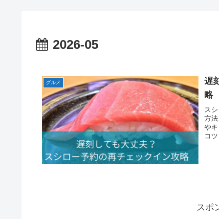
2026-05
遅
グルメ
略
スシ
方法
やキ
コツ
スポ