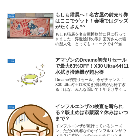
変な臭いがするとか…そんなときにある
といいのが保冷ができるク...
もしも猫展へ！名古屋の前売り券
生活
はここでゲット！会場ではグッズ
がたくさん^^
もしも猫展を名古屋博物館に見に行って
きました！浮世絵師の歌川国芳さんの猫
の擬人化、とってもユニークです^^当時
の流行だった擬人化の浮世絵をテーマご
とに展示してあるので歌川国芳の絵の魅
力が十分に伝わってきますヨ^^もしも猫
アマゾンのDreame初売りセール
生活
展のグッズの多さにも...
で最大63%OFF！X30 UltraやH11
水拭き掃除機が超お得
Dreame初売りセール、今がチャンス！
X30 UltraやH11水拭き掃除機がお得すぎ
る！ほな、みんな聞いて！年明け早々、
Dreameがめっちゃええセールやってるね
ん。AmazonのスマイルSALEで、1月3日
から1月7日までの期間限定や...
インフルエンザの検査を断られ
生活
る？咳止めは市販薬？休みはいつ
まで？
インフルエンザが流行っているシーズ
ン、ただの風邪なのかインフルエンザウ
ィルスに感染したのかわからないときっ