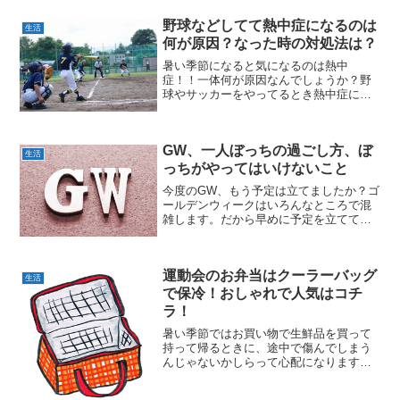
野球などしてて熱中症になるのは
生活
何が原因？なった時の対処法は？
暑い季節になると気になるのは熱中
症！！一体何が原因なんでしょうか？野
球やサッカーをやってるとき熱中症にな
らないようにするにはどうしたら良いで
しょうか？また、熱中症になってしまっ
た時の対処法は？そんな熱中症の情報に
GW、一人ぼっちの過ごし方、ぼ
ついてご紹介します。
生活
っちがやってはいけないこと
今度のGW、もう予定は立てましたか？ゴ
ールデンウィークはいろんなところで混
雑します。だから早めに予定を立てて出
遅れないように！ところで、アナタはリ
ア充？それともぼっち？どちらにしても
GWはやってきます。長い休みとなると、
運動会のお弁当はクーラーバッグ
リア充なら予定を立て...
生活
で保冷！おしゃれで人気はコチ
ラ！
暑い季節ではお買い物で生鮮品を買って
持って帰るときに、途中で傷んでしまう
んじゃないかしらって心配になります。
運動会の時だってお弁当をせっせと作っ
て行ったけど、お昼に食べようとしたら