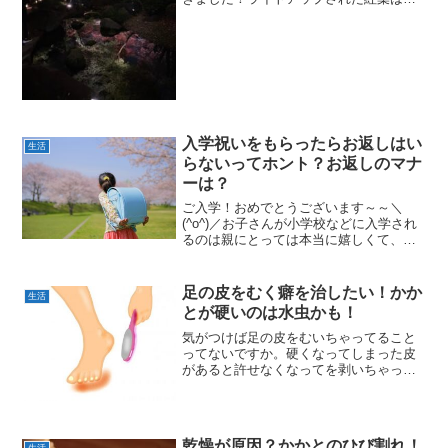
当にキレイで訪れてほしいおススメのス
ポットです^^この記事では六義園、大田
黒公園の紅葉を見に行くときのアクセス
や服装、体験談をお伝え...
入学祝いをもらったらお返しはい
生活
らないってホント？お返しのマナ
ーは？
ご入学！おめでとうございます～～＼
(^o^)／お子さんが小学校などに入学され
るのは親にとっては本当に嬉しくて、皆
と並ぶ姿を見ると、大きくなったね、っ
て涙が出てきます。そんな姿を応援して
くれるおじいちゃｎおばあちゃんから入
足の皮をむく癖を治したい！かか
生活
学祝いをいただいたり...
とが硬いのは水虫かも！
気がつけば足の皮をむいちゃってること
ってないですか。硬くなってしまった皮
があると許せなくなってを剥いちゃった
り、むくことでなんだか安心しちゃって
剥きすぎて赤くなって後悔の繰り返し。
ストレス？病気？そんな足の皮をむく癖
についてお伝えします。
乾燥が原因？かかとのひび割れ！
生活