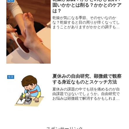
固いかかとは削る？かかとのケア
は？
乾燥が気になる季節、そのせいなのか
な？乾燥すると目の周りが痒くなってし
まうことがありますがかかとの調子も悪
くなったりします。毎年かかかとがガサ
ガサになっちゃって気がつくと固くなっ
てて、ひどくなるとひび割れてしまいそ
うになっちゃって、なんだか...
夏休みの自由研究、顕微鏡で観察
生活
する身近なものとスケッチ方法
夏休みの課題の中でも頭を痛めるのが自
由課題ではないでしょうか。自由研究で
お悩みは顕微鏡で解消するかもしれませ
んヨ。顕微鏡はすごい倍率でいろんなも
のを拡大して観察できるので、たくさん
の発見ができると思います。科学者にな
った気分で宿題を片付けち...
スポンサーリンク