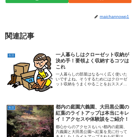
maichannowp1
関連記事
一人暮らしはクローゼット収納が
生活
決め手！要領よく収納するコツは
これ
一人暮らしの部屋はなるべく広く使いた
いですよね。そうするためにはクローゼ
ット収納をうまくやることをおススメし
ます！なにも考えずただ収納しただけで
は使いたい時に取り出しにくかったりぐ
ちゃぐちゃになってしまいますよ～(^^;)
要領よく収納するた...
都内の庭園六義園、大田黒公園の
生活
紅葉のライトアップは本当にキレ
イ！アクセスや体験談をご紹介！
都心からのアクセスもいい都内の庭園、
六義園と大田黒公園へ紅葉を見に行って
きました！ライトアップされた紅葉は本