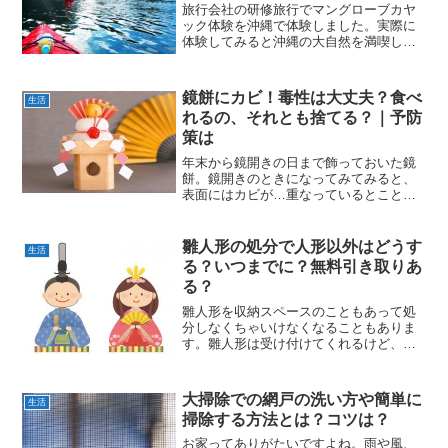
旅行会社の研修旅行でマングローブカヤ
ック体験を沖縄で体験しました。実際に
体験してみると沖縄の大自然を満喫しな
がら大感動！沖縄でのマングローブカヤ
ックの服装や持ち物、アクセス方法など
をご紹介します。マングローブカヤック
鏡餅にカビ！毒性は大丈夫？食べ
生活
体験を沖縄でやったきっか...
れるの、それとも捨てる？｜予防
策は
年末から鏡開きの日まで飾っておいた鏡
餅。鏡開きのときになってみてみると、
表面にはカビが…重なっているとことを
見ると、なんと鮮やかなカビ！このカビ
って大丈夫なの？毒はないと言う人もい
るけれど本当かしらと思いますよね。こ
雛人形の処分で人形以外はどうす
生活
のカビのはえた鏡餅は食べ...
る？いつまでに？無料引き取りあ
る？
雛人形を収納スペースのこともあって処
分しなくちゃいけなくなることもありま
す。雛人形は受け付けてくれるけど、そ
の他の道具や小物はNGってこともあるん
です。そもそもいつ処分したらいいの？
無料でできるところってあるの？そんな
大掃除での網戸の洗い方や簡単に
生活
雛人形の処分についてお...
掃除する方法とは？コツは？
お家ってありがたいですよね。雨や風、