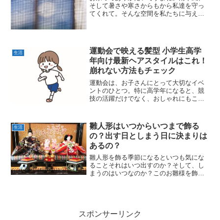
そして暑さや寒さからもから私達を守っ
てくれて。そんな空間を私たちに与えて
くれているマイホーム。大掃除、キレイ
に掃除して今年一年のありがとうの気持
ちを家やお部屋に言ってあげたいもので
すよね。でもお掃除でやり...
運動会で映える髪型 小学生高学
生活
年向け最新ヘアスタイルはこれ！
崩れない方法もチェック
運動会は、お子さんにとって大切なイベ
ントのひとつ。特に高学年になると、競
技の活躍だけでなく、おしゃれにもこだ
わりたくなるもの。動きやすさをキープ
しつつ、かわいくて映える髪型を選びた
いですよね。この記事では、小学生高学
雛人形はいつからいつまで飾る
生活
年の女の子にぴったりな運...
の？出す日としまう日に決まりは
あるの？
雛人形を飾る季節になるといつも気にな
ることそれはいつ出すのか？そして、し
まうのはいつなのか？このお雛様を飾る
期間が気になります。そして、それを出
すタイミング、しまうタイミングやっぱ
り大安？仏滅でもいいの？そんなの迷信
というけれど、お嫁に行け...
スポンサーリンク