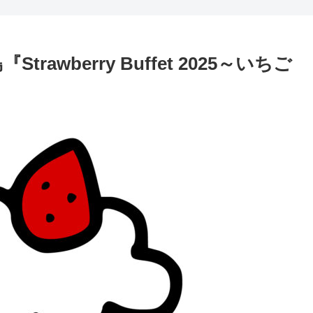
awberry Buffet 2025～いちご